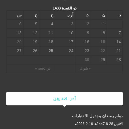
ذو القعدة 1433
د
ن
ث
أرب
خ
ج
س
6
5
4
3
2
1
13
12
11
10
9
8
7
20
19
18
17
16
15
14
27
26
25
24
23
22
21
30
29
28
« شوال
ذو الحجة »
آخر العناوين
دوام رمضان وجدول الاختبارات
الأثنين 28-8-1447هـ 16-2-2026م