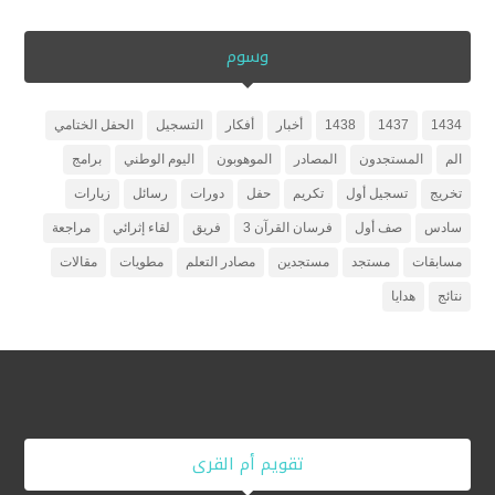
وسوم
1434
1437
1438
أخبار
أفكار
التسجيل
الحفل الختامي
الم
المستجدون
المصادر
الموهوبون
اليوم الوطني
برامج
تخريج
تسجيل أول
تكريم
حفل
دورات
رسائل
زيارات
سادس
صف أول
فرسان القرآن 3
فريق
لقاء إثرائي
مراجعة
مسابقات
مستجد
مستجدين
مصادر التعلم
مطويات
مقالات
نتائج
هدايا
تقويم أم القرى