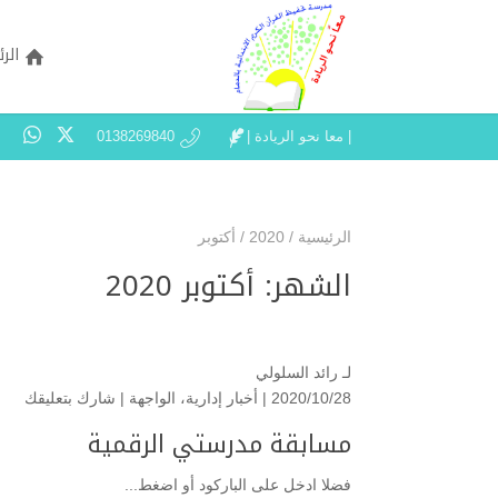
الر
| معا نحو الريادة |
0138269840
الرئيسية
/
2020
/
أكتوبر
الشهر:
أكتوبر 2020
لـ
رائد السلولي
2020/10/28 |
أخبار إدارية
،
الواجهة
|
شارك بتعليقك
مسابقة مدرستي الرقمية
فضلا ادخل على الباركود أو اضغط...