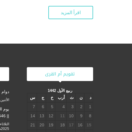
اقرأ المزيد
تقويم أم القرى
ربيع الأول 1442
دوام 
د
ن
ث
أرب
خ
ج
س
الأثنين 28-8-1447هـ 16-2-2026
7
6
5
4
3
2
1
يوم ال
|| 1446 – 2025
14
13
12
11
10
9
8
21
20
19
18
17
16
15
2025م