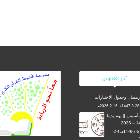
آخر العناوين
رمضان وجدول الاختبارات
م
تأسيس || يوم بدينا
الثلاثاء 5-8-1446هـ 4-2-