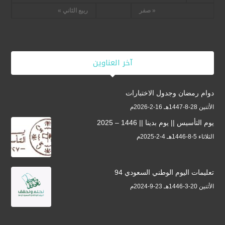
« صفر
ربيع الثاني »
آخر العناوين
دوام رمضان وجدول الاختبارات
الأثنين 28-8-1447هـ 16-2-2026م
يوم التأسيس || يوم بدينا || 1446 – 2025
الثلاثاء 5-8-1446هـ 4-2-2025م
تعليمات اليوم الوطني السعودي 94
الأثنين 20-3-1446هـ 23-9-2024م