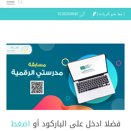
| معا نحو الريادة |
0138269840
فضلا ادخل على الباركود أو
اضغط