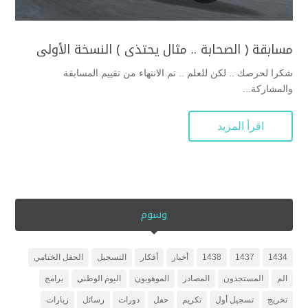
مسابقة ( الصحابة .. مثال يحتذى ) النسخة الأولى
شكرا لحرصك .. لكن للعلم .. تم الانتهاء من تقييم المسابقة
والمشاركة...
اقرأ المزيد
وسوم
1434
1437
1438
أخبار
أفكار
التسجيل
الحفل الختامي
الم
المستجدون
المصادر
الموهوبون
اليوم الوطني
برامج
تخريج
تسجيل أول
تكريم
حفل
دورات
رسائل
زيارات