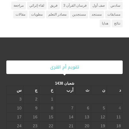
سادس
صف أول
فرسان القرآن 3
فريق
لقاء إثرائي
مراجعة
مسابقات
مستجد
مستجدين
مصادر التعلم
مطويات
مقالات
نتائج
هدايا
تقويم أم القرى
شعبان 1438
د
ن
ث
أرب
خ
ج
س
3
2
1
10
9
8
7
6
5
4
17
16
15
14
13
12
11
24
23
22
21
20
19
18