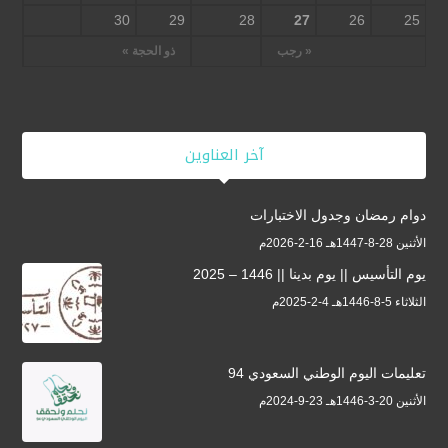
30
29
28
27
26
25
« رجب
ذو الحجة »
آخر العناوين
دوام رمضان وجدول الاختبارات
الأثنين 28-8-1447هـ 16-2-2026م
يوم التأسيس || يوم بدينا || 1446 – 2025
الثلاثاء 5-8-1446هـ 4-2-2025م
تعليمات اليوم الوطني السعودي 94
الأثنين 20-3-1446هـ 23-9-2024م