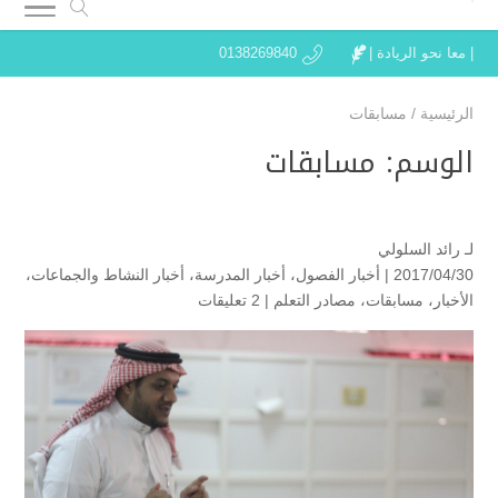
| معا نحو الريادة |
0138269840
الرئيسية
/
مسابقات
الوسم:
مسابقات
لـ
رائد السلولي
2017/04/30 |
أخبار الفصول
،
أخبار المدرسة
،
أخبار النشاط والجماعات
،
الأخبار
،
مسابقات
،
مصادر التعلم
|
2 تعليقات